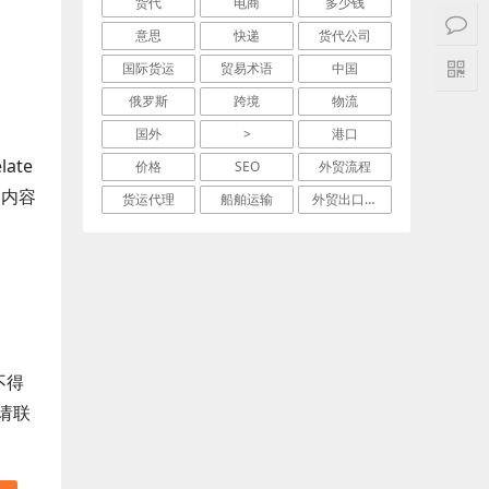
货代
电商
多少钱
意思
快递
货代公司
国际货运
贸易术语
中国
俄罗斯
跨境
物流
国外
>
港口
late
价格
SEO
外贸流程
关内容
货运代理
船舶运输
外贸出口流程
不得
请联