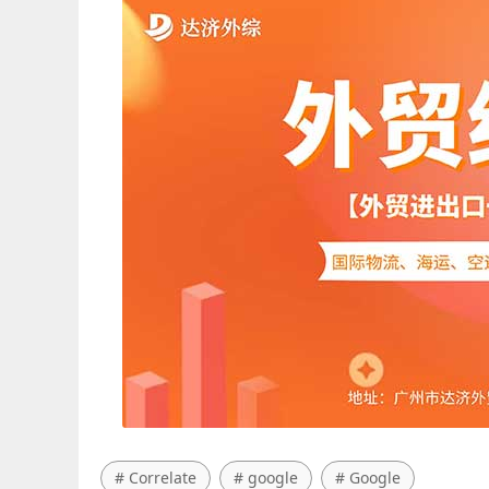
# Correlate
# google
# Google