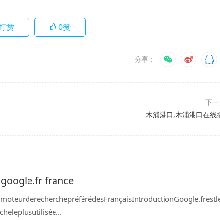
打赏
0
赞
分享：
下
木浦港口,木浦港口在线
,google.fr france
emoteurderecherchepréférédesFrançaisIntroductionGoogle.frest
heleplusutilisée...