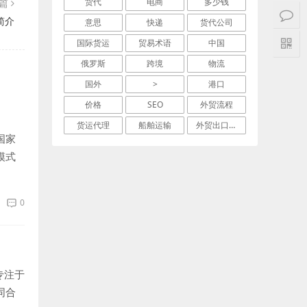
货代
电商
多少钱
一篇
简介
意思
快递
货代公司
国际货运
贸易术语
中国
俄罗斯
跨境
物流
国外
>
港口
价格
SEO
外贸流程
货运代理
船舶运输
外贸出口流程
国家
模式
下几
0
专注于
同合