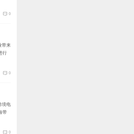
电商
0
业带来
进行
施策
0
跨境电
海带
带跨
0