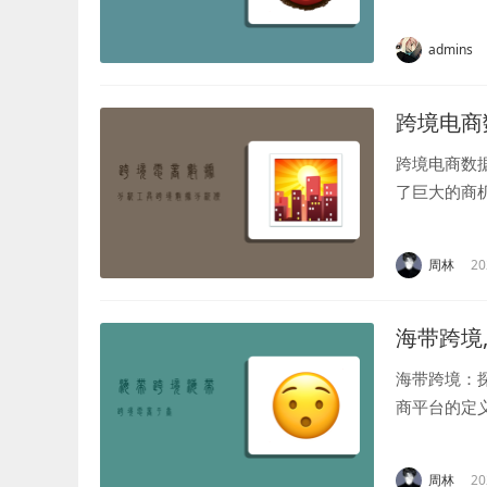
作。林保先
行业的发展..
admins
跨境电商
跨境电商数
了巨大的商
决策和优化
略方面的重要.
周林
20
海带跨境
海带跨境：
商平台的定
为主要商品
境电商平台，.
周林
20