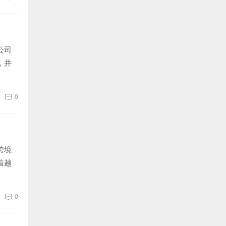
公司
，并
上一
0
跨境
着越
战，
0