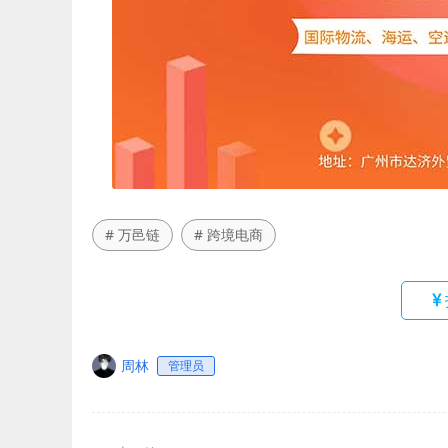
# 万邑链
# 跨境电商
周林
管理员