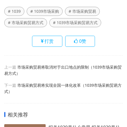
# 1039
# 1039市场采购
# 市场采购贸易
# 市场采购贸易方式
# 1039市场采购贸易方式
打赏
0
赞
上一篇
市场采购贸易将取消对于出口地点的限制（1039市场采购贸
易方式）
下一篇
市场采购贸易将实现全国一体化改革（1039市场采购贸易方
式）
相关推荐