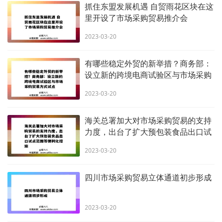
抓住东盟发展机遇 自贸雨花区块在这
里开设了市场采购贸易推介会
2023-03-20
有哪些稳定外贸的新举措？商务部：
设立新的跨境电商试验区与市场采购
贸易方式试点
2023-03-20
海关总署加大对市场采购贸易的支持
力度，出台了扩大预包装食品出口试
点范围等便利化措施
2023-03-20
四川市场采购贸易立体通道初步形成
2023-03-20