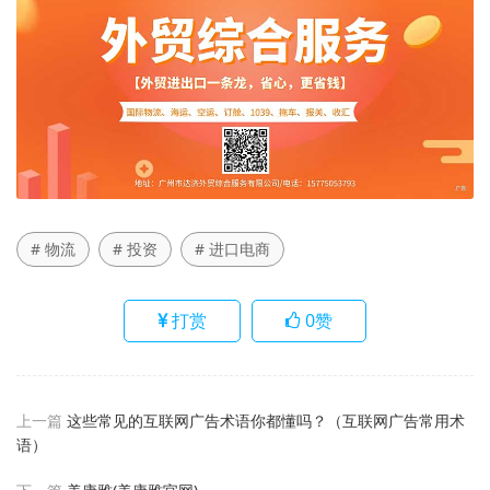
# 物流
# 投资
# 进口电商
打赏
0
赞
上一篇
这些常见的互联网广告术语你都懂吗？（互联网广告常用术
语）