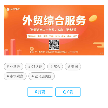
# 亚马逊
# CE认证
# FDA
# 美国
# 市场观察
# 亚马逊美国
打赏
0
赞