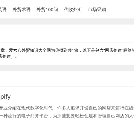
英语
外贸术语
外贸100问
代收外汇
市场采购
章，爱六八外贸知识大全网为你找到共1篇，以下是包含“网店创建”标签
店创建）。
pify
p的专业介绍在现代数字化时代，许多人追求开设自己的网店来进行在线
p是一种流行的电子商务平台，为那些想要轻松创建和管理自己网店的人
单而强大的方式。Shop通过提供各种易于使用且具有吸引力的功能，