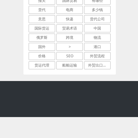
报关
国际贸易
有哪些
货代
电商
多少钱
意思
快递
货代公司
国际货运
贸易术语
中国
俄罗斯
跨境
物流
国外
>
港口
价格
SEO
外贸流程
货运代理
船舶运输
外贸出口流程